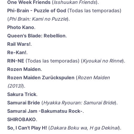
One Week Friends
(
Isshuukan Friends
).
Phi-Brain - Puzzle of God
(Todas las temporadas)
(
Phi Brain: Kami no Puzzle
).
Photo Kano
.
Queen's Blade: Rebellion
.
Rail Wars!
.
Re-Kan!
.
RIN-NE
(Todas las temporadas) (
Kyoukai no Rinne
).
Rozen Maiden
.
Rozen Maiden Zurückspulen
(
Rozen Maiden
(2013)
).
Sakura Trick
.
Samurai Bride
(
Hyakka Ryouran: Samurai Bride
).
Samurai Jam -Bakumatsu Rock-
.
SHIROBAKO
.
So, I Can't Play H!
(
Dakara Boku wa, H ga Dekinai
).