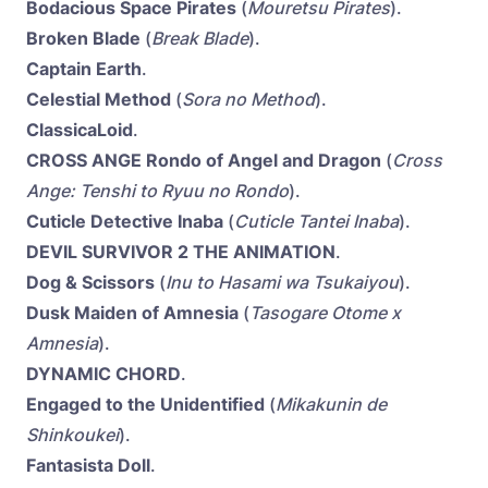
Bodacious Space Pirates
(
Mouretsu Pirates
).
Broken Blade
(
Break Blade
).
Captain Earth
.
Celestial Method
(
Sora no Method
).
ClassicaLoid
.
CROSS ANGE Rondo of Angel and Dragon
(
Cross
Ange: Tenshi to Ryuu no Rondo
).
Cuticle Detective Inaba
(
Cuticle Tantei Inaba
).
DEVIL SURVIVOR 2 THE ANIMATION
.
Dog & Scissors
(
Inu to Hasami wa Tsukaiyou
).
Dusk Maiden of Amnesia
(
Tasogare Otome x
Amnesia
).
DYNAMIC CHORD
.
Engaged to the Unidentified
(
Mikakunin de
Shinkoukei
).
Fantasista Doll
.