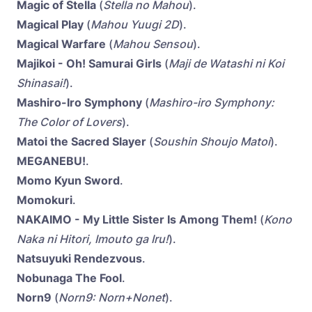
Magic of Stella
(
Stella no Mahou
).
Magical Play
(
Mahou Yuugi 2D
).
Magical Warfare
(
Mahou Sensou
).
Majikoi - Oh! Samurai Girls
(
Maji de Watashi ni Koi
Shinasai!
).
Mashiro-Iro Symphony
(
Mashiro-iro Symphony:
The Color of Lovers
).
Matoi the Sacred Slayer
(
Soushin Shoujo Matoi
).
MEGANEBU!
.
Momo Kyun Sword
.
Momokuri
.
NAKAIMO - My Little Sister Is Among Them!
(
Kono
Naka ni Hitori, Imouto ga Iru!
).
Natsuyuki Rendezvous
.
Nobunaga The Fool
.
Norn9
(
Norn9: Norn+Nonet
).