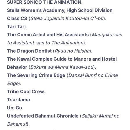
SUPER SONICO THE ANIMATION
.
Stella Women's Academy, High School Division
Class C3
(
Stella Jogakuin Koutou-ka C³-bu
).
Tari Tari
.
The Comic Artist and His Assistants
(
Mangaka-san
to Assistant-san to The Animation
).
The Dragon Dentist
(
Ryuu no Haisha
).
The Kawai Complex Guide to Manors and Hostel
Behavior
(
Bokura wa Minna Kawai-sou
).
The Severing Crime Edge
(
Dansai Bunri no Crime
Edge
).
Tribe Cool Crew
.
Tsuritama
.
Un-Go
.
Undefeated Bahamut Chronicle
(
Saijaku Muhai no
Bahamut
).