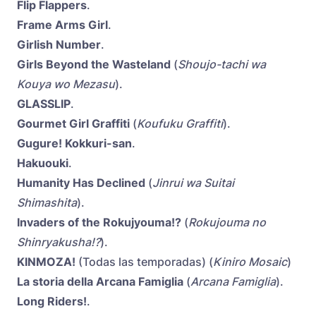
Flip Flappers
.
Frame Arms Girl
.
Girlish Number
.
Girls Beyond the Wasteland
(
Shoujo-tachi wa
Kouya wo Mezasu
).
GLASSLIP
.
Gourmet Girl Graffiti
(
Koufuku Graffiti
).
Gugure! Kokkuri-san
.
Hakuouki
.
Humanity Has Declined
(
Jinrui wa Suitai
Shimashita
).
Invaders of the Rokujyouma!?
(
Rokujouma no
Shinryakusha!?
).
KINMOZA!
(Todas las temporadas) (
Kiniro Mosaic
)
La storia della Arcana Famiglia
(
Arcana Famiglia
).
Long Riders!
.