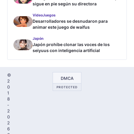
sigue en pie según su directora
VideoJuegos
Desarrolladores se desnudaron para
animar este juego de waifus
Japón
Japón prohíbe clonar las voces de los
seiyuus con inteligencia artificial
©
DMCA
2
0
PROTECTED
1
8
-
2
0
2
6