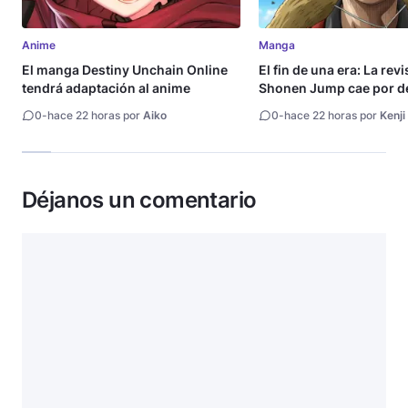
Anime
Manga
El manga Destiny Unchain Online
El fin de una era: La rev
tendrá adaptación al anime
Shonen Jump cae por de
millón de copias
0
-
hace 22 horas por
Aiko
0
-
hace 22 horas por
Kenji
Déjanos un comentario