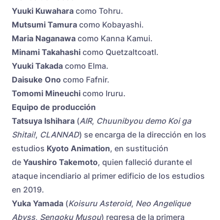
Yuuki Kuwahara
como Tohru.
Mutsumi Tamura
como Kobayashi.
Maria Naganawa
como Kanna Kamui.
Minami Takahashi
como Quetzaltcoatl.
Yuuki Takada
como Elma.
Daisuke Ono
como Fafnir.
Tomomi Mineuchi
como Iruru.
Equipo de producción
Tatsuya Ishihara
(
AIR
,
Chuunibyou demo Koi ga
Shitai!
,
CLANNAD
) se encarga de la dirección en los
estudios
Kyoto Animation
, en sustitución
de
Yaushiro Takemoto
, quien falleció durante el
ataque incendiario al primer edificio de los estudios
en 2019.
Yuka Yamada
(
Koisuru Asteroid
,
Neo Angelique
Abyss
,
Sengoku Musou
) regresa de la primera