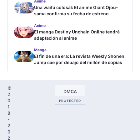
Anime
Una waifu colosal: El anime Giant Ojou-
sama confirma su fecha de estreno
Anime
El manga Destiny Unchain Online tendrá
adaptación al anime
Manga
El fin de una era: La revista Weekly Shonen
Jump cae por debajo del millón de copias
©
DMCA
2
0
PROTECTED
1
8
-
2
0
2