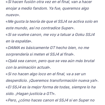
«
Si hacen fusión otra vez en el final, van a hacer
enojar a medio fandom. Ya fue, queremos algo
nuevo
».
«
Me gusta la teoría de que el SSJ4 se activa solo en
este mundo, así no contradice Super
».
«
Si se vuelve canon, me voy a tatuar a Goku SSJ4
en la espalda
».
«
DAIMA es básicamente GT hecho bien, no me
sorprendería si meten el SSJ4 al final
».
«
Ojalá sea canon, pero que se vea aún más brutal
con la animación actual
».
«
Si no hacen algo loco en el final, va a ser un
desperdicio. ¡Queremos transformación nueva ya!
».
«
El SSJ4 es la mejor forma de todas, siempre lo ha
sido. ¡Hagan justicia a GT!
».
«
Pero, ¿cómo haces canon el SSJ4 si en Super no