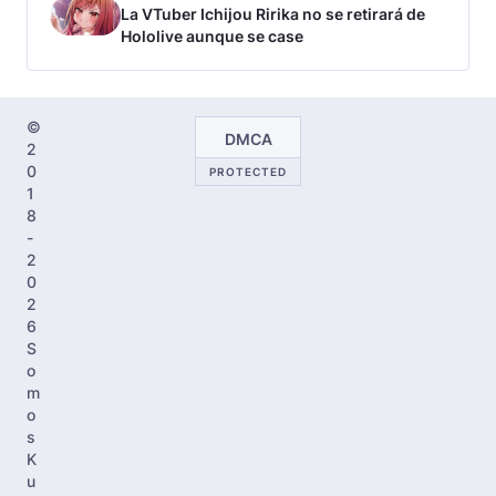
La VTuber Ichijou Ririka no se retirará de
Hololive aunque se case
©
DMCA
2
0
PROTECTED
1
8
-
2
0
2
6
S
o
m
o
s
K
u