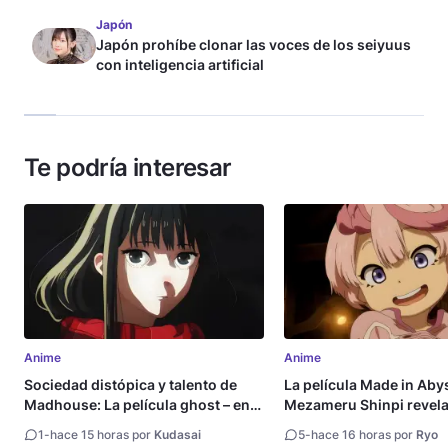
Japón
Japón prohíbe clonar las voces de los seiyuus
con inteligencia artificial
Te podría interesar
Anime
Anime
Sociedad distópica y talento de
La película Made in Aby
Madhouse: La película ghost – end
Mezameru Shinpi revela 
of night revela tráiler
fecha de estreno
1
-
hace 15 horas por
Kudasai
5
-
hace 16 horas por
Ryo