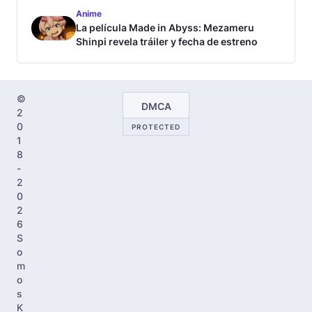
tráiler
Anime
La película Made in Abyss: Mezameru
Shinpi revela tráiler y fecha de estreno
©
DMCA
2
0
PROTECTED
1
8
-
2
0
2
6
S
o
m
o
s
K