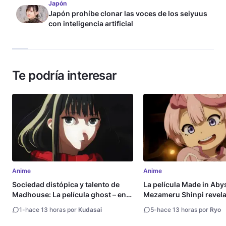
Japón
Japón prohíbe clonar las voces de los seiyuus
con inteligencia artificial
Te podría interesar
Anime
Anime
Sociedad distópica y talento de
La película Made in Aby
Madhouse: La película ghost – end
Mezameru Shinpi revela 
of night revela tráiler
fecha de estreno
1
-
hace 13 horas por
Kudasai
5
-
hace 13 horas por
Ryo