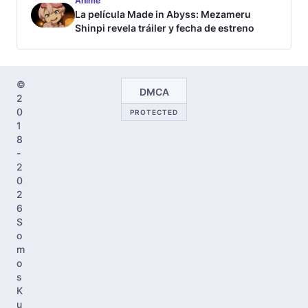
Anime
La película Made in Abyss: Mezameru
Shinpi revela tráiler y fecha de estreno
©
DMCA
2
0
PROTECTED
1
8
-
2
0
2
6
S
o
m
o
s
K
u