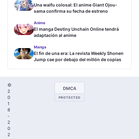
Una waifu colosal: El anime Giant Ojou-
sama confirma su fecha de estreno
Anime
El manga Destiny Unchain Online tendrá
adaptación al anime
Manga
El fin de una era: La revista Weekly Shonen
Jump cae por debajo del millón de copias
©
DMCA
2
0
PROTECTED
1
8
-
2
0
2