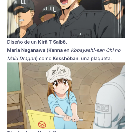
Diseño de un
Kirā T Saibō.
Maria Naganawa
(
Kanna
en
Kobayashi-san Chi no
Maid Dragon
) como
Kesshōban
, una plaqueta.