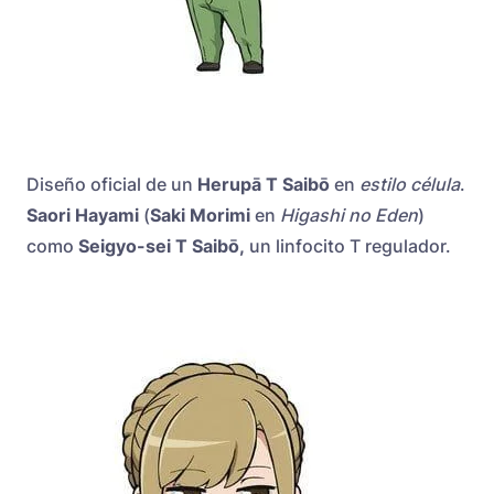
Diseño oficial de un
Herupā T Saibō
en
estilo
célula
.
Saori Hayami
(
Saki Morimi
en
Higashi no Eden
)
como
Seigyo-sei T Saibō,
un linfocito T regulador.