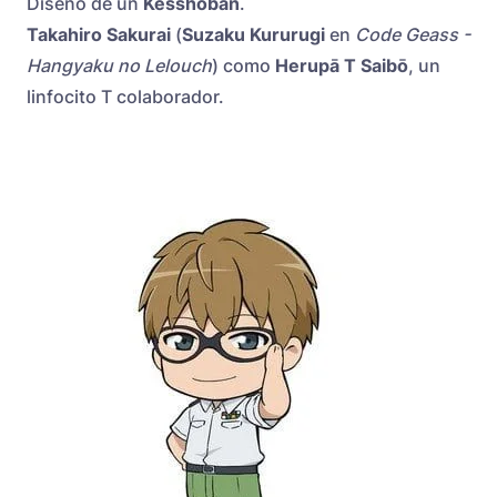
Diseño de un
Kesshōban
.
Takahiro Sakurai
(
Suzaku Kururugi
en
Code Geass -
Hangyaku no Lelouch
) como
Herupā T Saibō
, un
linfocito T colaborador.