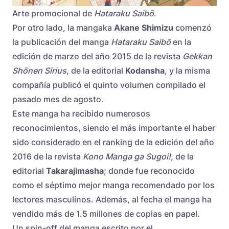
Arte promocional de
Hataraku Saibō
.
Por otro lado, la mangaka
Akane Shimizu
comenzó
la publicación del manga
Hataraku Saibō
en la
edición de marzo del año 2015 de la revista
Gekkan
Shōnen Sirius
, de la editorial
Kodansha
, y la misma
compañía publicó el quinto volumen compilado el
pasado mes de agosto.
Este manga ha recibido numerosos
reconocimientos, siendo el más importante el haber
sido considerado en el ranking de la edición del año
2016 de la revista
Kono Manga ga Sugoi!
, de la
editorial
Takarajimasha
; donde fue reconocido
como el séptimo mejor manga recomendado por los
lectores masculinos. Además, al fecha el manga ha
vendido más de 1.5 millones de copias en papel.
Un spin-off del manga escrito por el