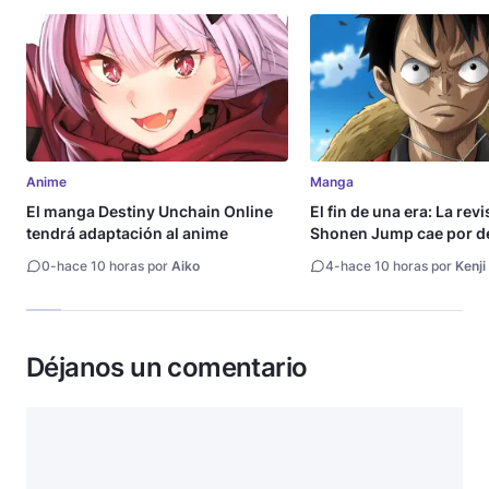
Anime
Manga
El manga Destiny Unchain Online
El fin de una era: La rev
tendrá adaptación al anime
Shonen Jump cae por de
millón de copias
0
-
hace 10 horas por
Aiko
4
-
hace 10 horas por
Kenji
Déjanos un comentario