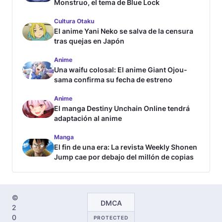
Monstruo, el tema de Blue Lock
Cultura Otaku
El anime Yani Neko se salva de la censura
tras quejas en Japón
Anime
Una waifu colosal: El anime Giant Ojou-
sama confirma su fecha de estreno
Anime
El manga Destiny Unchain Online tendrá
adaptación al anime
Manga
El fin de una era: La revista Weekly Shonen
Jump cae por debajo del millón de copias
©
DMCA
2
0
PROTECTED