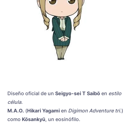
Diseño oficial de un
Seigyo-sei T Saibō
en
estilo
célula
.
M.A.O.
(
Hikari Yagami
en
Digimon Adventure tri.
)
como
Kōsankyū
, un eosinófilo.