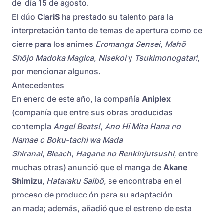
del día 15 de agosto.
El dúo
ClariS
ha prestado su talento para la
interpretación tanto de temas de apertura como de
cierre para los animes
Eromanga Sensei
,
Mahō
Shōjo Madoka Magica
,
Nisekoi
y
Tsukimonogatari
,
por mencionar algunos.
Antecedentes
En enero de este año, la compañía
Aniplex
(compañía que entre sus obras producidas
contempla
Angel Beats!
,
Ano Hi Mita Hana no
Namae o Boku-tachi wa Mada
Shiranai
,
Bleach
,
Hagane no Renkinjutsushi,
entre
muchas otras) anunció que el manga de
Akane
Shimizu
,
Hataraku Saibō
, se encontraba en el
proceso de producción para su adaptación
animada; además, añadió que el estreno de esta