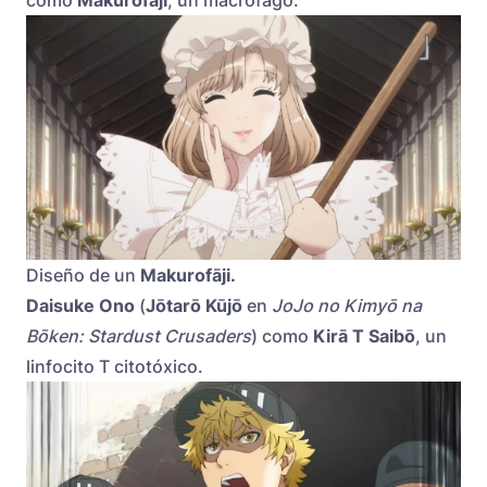
como
Makurofāji
, un macrófago.
Diseño de un
Makurofāji.
Daisuke Ono
(
Jōtarō Kūjō
en
JoJo no Kimyō na
Bōken: Stardust Crusaders
) como
Kirā T Saibō
, un
linfocito T citotóxico.