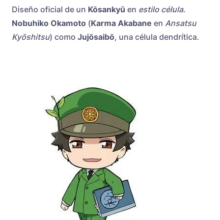
Diseño oficial de un
Kōsankyū
en
estilo
célula
.
Nobuhiko Okamoto
(
Karma Akabane
en
Ansatsu
Kyōshitsu
) como
Jujōsaibō
, una célula dendrítica.