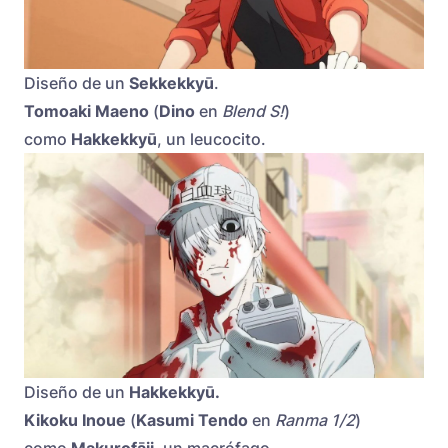
Diseño de un
Sekkekkyū
.
Tomoaki Maeno
(
Dino
en
Blend S!
)
como
Hakkekkyū
, un leucocito.
Diseño de un
Hakkekkyū.
Kikoku Inoue
(
Kasumi Tendo
en
Ranma 1/2
)