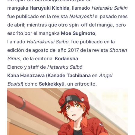
mangaka
Haruyuki Kichida
, llamado
Hataraku Saikin
fue publicado en la revista
Nakayoshi
el pasado mes
de abril; mientras que otro spin-off del manga, pero
escrito por el mangaka
Moe Sugimoto
,
llamado
Hatarakanai Saibō
, fue publicado en la
edición de agosto del año 2017 de la revista
Shonen
Sirius
, de la editorial
Kodansha
.
Elenco y staff de
Hataraku Saibō
Kana Hanazawa
(
Kanade Tachibana
en
Angel
Beats!
) como
Sekkekkyū
, un eritrocito.