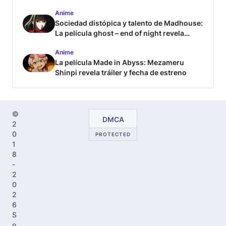
Anime
Sociedad distópica y talento de Madhouse:
La película ghost – end of night revela
tráiler
Anime
La película Made in Abyss: Mezameru
Shinpi revela tráiler y fecha de estreno
©
DMCA
2
0
PROTECTED
1
8
-
2
0
2
6
S
o