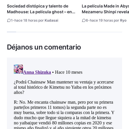
Sociedad distópica y talento de
La película Made in Aby
Madhouse: La película ghost – end
Mezameru Shinpi revela 
of night revela tráiler
fecha de estreno
1
-
hace 18 horas por
Kudasai
6
-
hace 19 horas por
Ryo
Déjanos un comentario