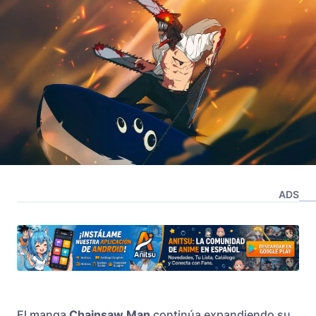
ADS
El manga
Chainsaw Man
continúa expandiendo su