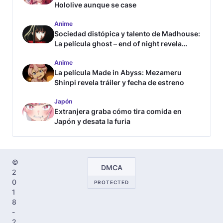
Hololive aunque se case
Anime
Sociedad distópica y talento de Madhouse:
La película ghost – end of night revela
tráiler
Anime
La película Made in Abyss: Mezameru
Shinpi revela tráiler y fecha de estreno
Japón
Extranjera graba cómo tira comida en
Japón y desata la furia
©
DMCA
2
0
PROTECTED
1
8
-
2