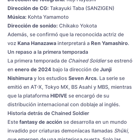
Dirección de CG:
Takayuki Taba (SANZIGEN)
Música:
Kohta Yamamoto
Dirección de sonido:
Chikako Yokota
Además, se confirmó que la reconocida actriz de
voz
Kana Hanazawa
interpretará a
Ren Yamashiro
.
Un repaso a la primera temporada
La primera temporada de
Chained Soldier
se estrenó
en
enero de 2024
bajo la dirección de
Junji
Nishimura
y los estudios
Seven Arcs
. La serie se
emitió en AT-X, Tokyo MX, BS Asahi y MBS, mientras
que la plataforma
HIDIVE
se encargó de su
distribución internacional con doblaje al inglés.
Historia detrás de Chained Soldier
Este
fantasy de acción
se desarrolla en un mundo
invadido por criaturas demoníacas llamadas
Shūki
,
que emergen de una misteriosa puerta. Solo las