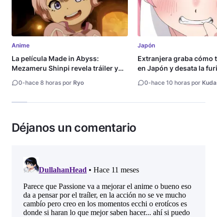
Anime
Japón
La película Made in Abyss:
Extranjera graba cómo 
Mezameru Shinpi revela tráiler y
en Japón y desata la fur
fecha de estreno
0
-
hace 8 horas por
Ryo
0
-
hace 10 horas por
Kuda
Déjanos un comentario