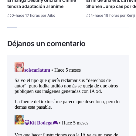
El manga Destiny Unchain Online
El fin de una era: La rev
tendrá adaptación al anime
Shonen Jump cae por de
millón de copias
0
-
hace 17 horas por
Aiko
4
-
hace 18 horas por
Kenji
Déjanos un comentario