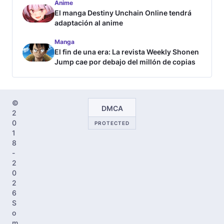
Anime
El manga Destiny Unchain Online tendrá
adaptación al anime
Manga
El fin de una era: La revista Weekly Shonen
Jump cae por debajo del millón de copias
©
DMCA
2
0
PROTECTED
1
8
-
2
0
2
6
S
o
m