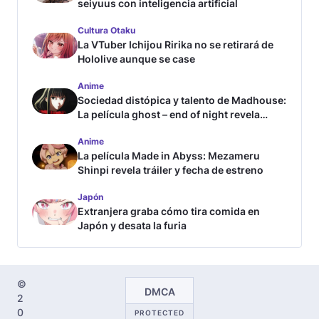
seiyuus con inteligencia artificial
Cultura Otaku
La VTuber Ichijou Ririka no se retirará de
Hololive aunque se case
Anime
Sociedad distópica y talento de Madhouse:
La película ghost – end of night revela
tráiler
Anime
La película Made in Abyss: Mezameru
Shinpi revela tráiler y fecha de estreno
Japón
Extranjera graba cómo tira comida en
Japón y desata la furia
©
DMCA
2
0
PROTECTED