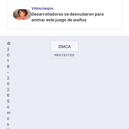
VideoJuegos
Desarrolladores se desnudaron para
animar este juego de waifus
©
DMCA
2
0
PROTECTED
1
8
-
2
0
2
6
S
o
m
o
s