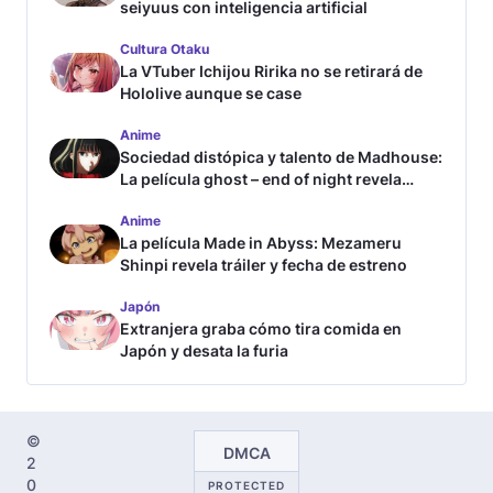
seiyuus con inteligencia artificial
Cultura Otaku
La VTuber Ichijou Ririka no se retirará de
Hololive aunque se case
Anime
Sociedad distópica y talento de Madhouse:
La película ghost – end of night revela
tráiler
Anime
La película Made in Abyss: Mezameru
Shinpi revela tráiler y fecha de estreno
Japón
Extranjera graba cómo tira comida en
Japón y desata la furia
©
DMCA
2
0
PROTECTED