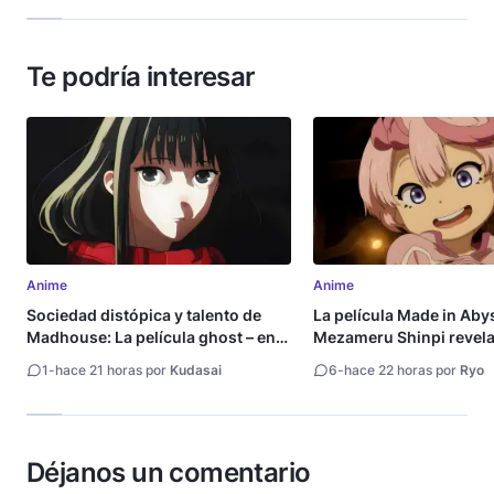
Te podría interesar
Anime
Anime
Sociedad distópica y talento de
La película Made in Aby
Madhouse: La película ghost – end
Mezameru Shinpi revela 
of night revela tráiler
fecha de estreno
1
-
hace 21 horas por
Kudasai
6
-
hace 22 horas por
Ryo
Déjanos un comentario