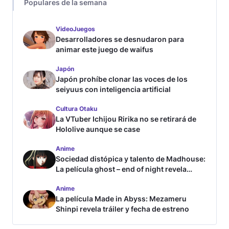
Populares de la semana
VideoJuegos
Desarrolladores se desnudaron para
animar este juego de waifus
Japón
Japón prohíbe clonar las voces de los
seiyuus con inteligencia artificial
Cultura Otaku
La VTuber Ichijou Ririka no se retirará de
Hololive aunque se case
Anime
Sociedad distópica y talento de Madhouse:
La película ghost – end of night revela
tráiler
Anime
La película Made in Abyss: Mezameru
Shinpi revela tráiler y fecha de estreno