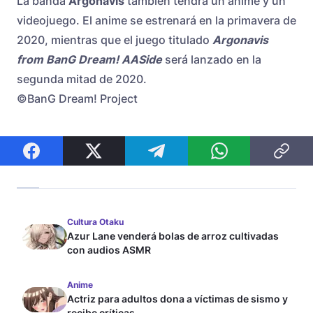
La banda
Argonavis
también tendrá un anime y un
videojuego. El anime se estrenará en la primavera de
2020, mientras que el juego titulado
Argonavis
from BanG Dream! AASide
será lanzado en la
segunda mitad de 2020.
©BanG Dream! Project
Cultura Otaku
Azur Lane venderá bolas de arroz cultivadas
con audios ASMR
Anime
Actriz para adultos dona a víctimas de sismo y
recibe críticas