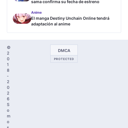
sama confirma su fecha de estreno
Anime
El manga Destiny Unchain Online tendrá
adaptación al anime
©
DMCA
2
0
PROTECTED
1
8
-
2
0
2
6
S
o
m
o
s