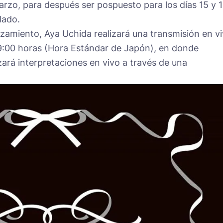
 marzo, para después ser pospuesto para los días 15 y 
lado.
amiento, Aya Uchida realizará una transmisión en v
19:00 horas (Hora Estándar de Japón), en donde
izará interpretaciones en vivo a través de una