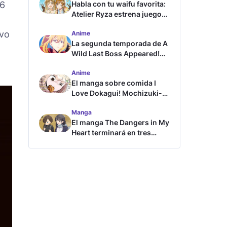
16
Habla con tu waifu favorita:
Atelier Ryza estrena juego
de chat con IA
ivo
Anime
La segunda temporada de A
Wild Last Boss Appeared!
revela tráiler y fecha de
Anime
estreno
El manga sobre comida I
Love Dokagui! Mochizuki-
san tendrá adaptación al
Manga
anime
El manga The Dangers in My
Heart terminará en tres
capítulos