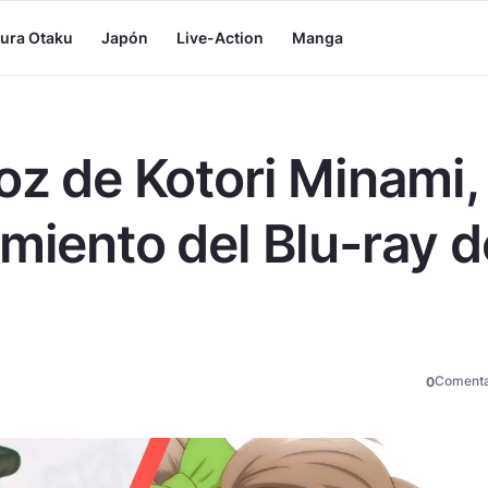
tura Otaku
Japón
Live-Action
Manga
oz de Kotori Minami,
amiento del Blu-ray d
Comenta
0