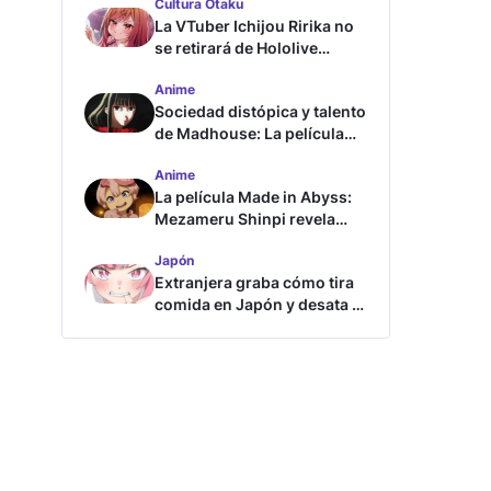
Cultura Otaku
La VTuber Ichijou Ririka no
se retirará de Hololive
aunque se case
Anime
Sociedad distópica y talento
de Madhouse: La película
ghost – end of night revela
Anime
tráiler
La película Made in Abyss:
Mezameru Shinpi revela
tráiler y fecha de estreno
Japón
Extranjera graba cómo tira
comida en Japón y desata la
furia