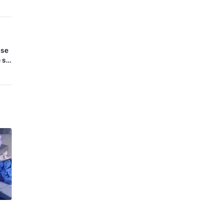
 se
 se