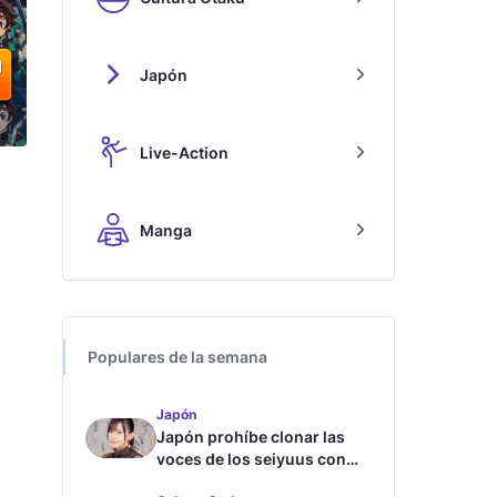
Japón
Live-Action
Manga
Populares de la semana
Japón
Japón prohíbe clonar las
voces de los seiyuus con
inteligencia artificial