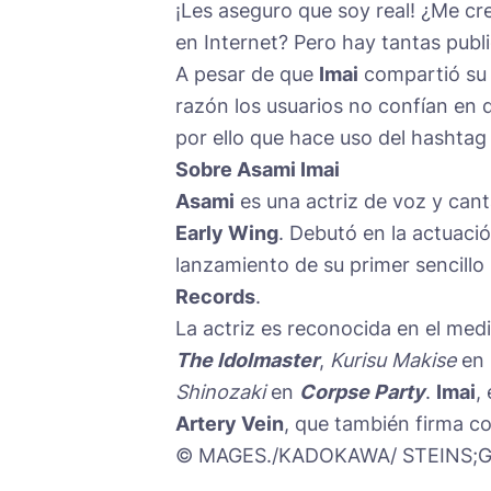
¡Les aseguro que soy real! ¿Me cr
en Internet? Pero hay tantas publi
A pesar de que
Imai
compartió su
razón los usuarios no confían en q
por ello que hace uso del hashta
Sobre Asami Imai
Asami
es una actriz de voz y cant
Early Wing
. Debutó en la actuaci
lanzamiento de su primer sencillo 
Records
.
La actriz es reconocida en el med
The Idolmaster
,
Kurisu Makise
en
Shinozaki
en
Corpse Party
.
Imai
,
Artery Vein
, que también firma co
©️ MAGES./KADOKAWA/ STEINS;G