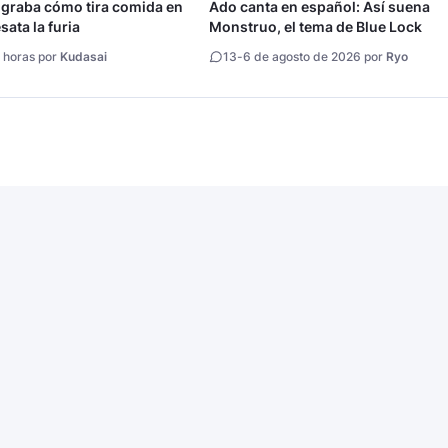
 graba cómo tira comida en
Ado canta en español: Así suena
ata la furia
Monstruo, el tema de Blue Lock
 horas por
Kudasai
13
-
6 de agosto de 2026 por
Ryo