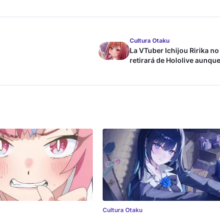
Cultura Otaku
La VTuber Ichijou Ririka no
retirará de Hololive aunque
case
Cultura Otaku