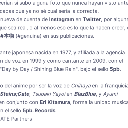
eerían si subo alguna foto que nunca hayan visto ant
cadas que ya no sé cual sería la correcta.
 nueva de cuenta de
Instagram
en
Twitter
, por algun
ue sea real, o al menos eso es lo que la hacen creer, 
g
#本物
(#genuina) en sus publicaciones.
ante japonesa nacida en 1977, y afiliada a la agencia
ón de voz en 1999 y como cantante en 2009, con el
"Day by Day / Shining Blue Rain", bajo el sello
5pb.
io del anime por ser la voz de
Chihaya
en la franquici
Steins;Gate
,
Tsubaki Yayoi
en
BlazBlue
, y
Ayumi
 en conjunto con
Eri Kitamura
, forma la unidad musica
n el sello
5pb. Records
.
ATE Partners