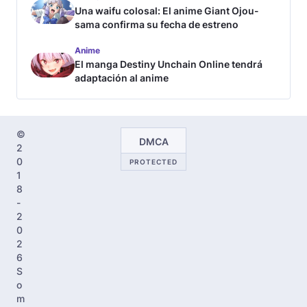
Una waifu colosal: El anime Giant Ojou-
sama confirma su fecha de estreno
Anime
El manga Destiny Unchain Online tendrá
adaptación al anime
©
DMCA
2
0
PROTECTED
1
8
-
2
0
2
6
S
o
m