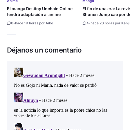
Anime
Manga
El manga Destiny Unchain Online
El fin de una era: La rev
tendrá adaptación al anime
Shonen Jump cae por de
millón de copias
0
-
hace 19 horas por
Aiko
4
-
hace 20 horas por
Kenji
Déjanos un comentario