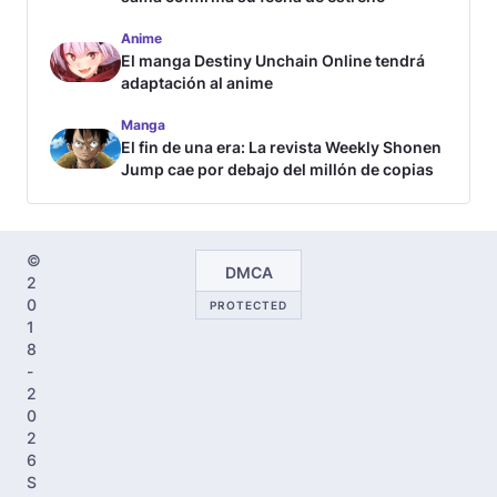
Anime
El manga Destiny Unchain Online tendrá
adaptación al anime
Manga
El fin de una era: La revista Weekly Shonen
Jump cae por debajo del millón de copias
©
DMCA
2
0
PROTECTED
1
8
-
2
0
2
6
S