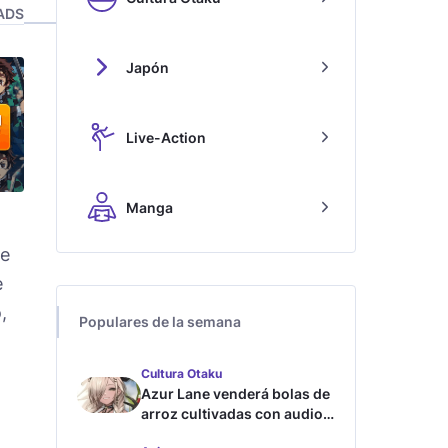
ADS
Japón
Live-Action
Manga
ue
e
,
Populares de la semana
Cultura Otaku
Azur Lane venderá bolas de
arroz cultivadas con audios
ASMR