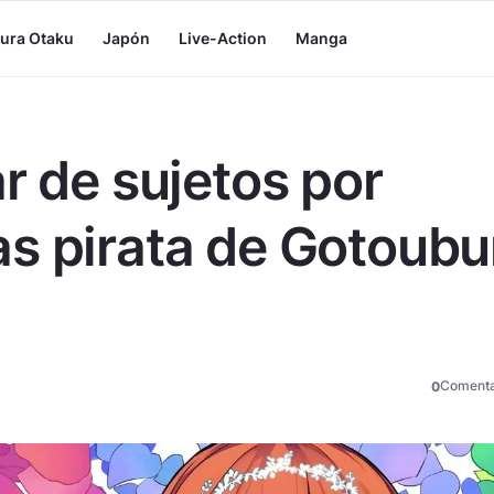
tura Otaku
Japón
Live-Action
Manga
r de sujetos por
s pirata de Gotoub
Comenta
0