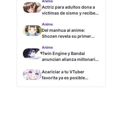
Anime
Actriz para adultos dona a
víctimas de sismo y recibe
críticas
Anime
Del manhua al anime:
Shozen revela su primer
avance y fecha de estreno
Anime
Twin Engine y Bandai
anuncian alianza millonaria
para nuevos animes
Acariciar a tu VTuber
favorita ya es posible
gracias a esta tecnología