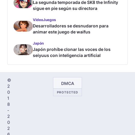
La segunda temporada de SK8 the Infinity
sigue en pie según su directora
VideoJuegos
Desarrolladores se desnudaron para
animar este juego de waifus
Japón
Japón prohíbe clonar las voces de los
seiyuus con inteligencia artificial
©
DMCA
2
0
PROTECTED
1
8
-
2
0
2
6