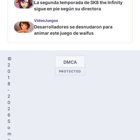
La segunda temporada de SK8 the Infinity
sigue en pie según su directora
VideoJuegos
Desarrolladores se desnudaron para
animar este juego de waifus
©
DMCA
2
0
PROTECTED
1
8
-
2
0
2
6
S
o
m
o