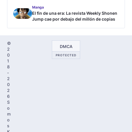
Manga
El fin de una era: La revista Weekly Shonen
Jump cae por debajo del millón de copias
©
DMCA
2
0
PROTECTED
1
8
-
2
0
2
6
S
o
m
o
s
K