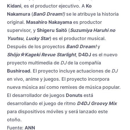
Kidani
, es el productor ejecutivo. A
Ko
Nakamura
(
BanG Dream!
)
se le atribuye la historia
original.
Masahiro Nakayama
es productor
supervisor, y
Shigeru Saitō
(
Suzumiya Haruhi no
Yuutsu
,
Lucky Star
) es el productor musical.
Después de los proyectos
BanG Dream!
y
Shōjo☆Kageki Revue Starlight
,
D4DJ
es el nuevo
proyecto multimedia de
DJ
de la compañía
Bushiroad
. El proyecto incluye actuaciones de
DJ
en vivo, anime y juegos. El proyecto incorpora
nueva música así como remixes de música popular.
El desarrollador de juegos
Donuts
está
desarrollando el juego de ritmo
D4DJ Groovy Mix
para dispositivos móviles y será lanzado este
otoño.
Fuente:
ANN