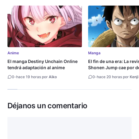
Anime
Manga
El manga Destiny Unchain Online
El fin de una era: La rev
tendrá adaptación al anime
Shonen Jump cae por de
millón de copias
0
-
hace 19 horas por
Aiko
0
-
hace 20 horas por
Kenji
Déjanos un comentario