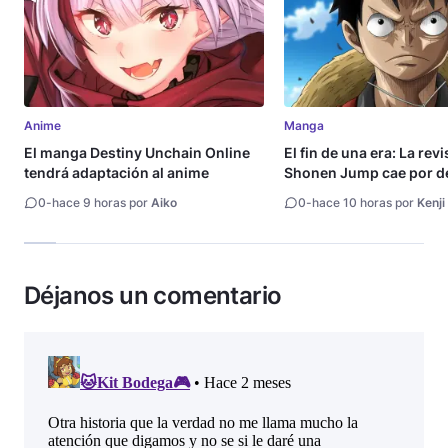
Anime
Manga
El manga Destiny Unchain Online
El fin de una era: La rev
tendrá adaptación al anime
Shonen Jump cae por de
millón de copias
0
-
hace 9 horas por
Aiko
0
-
hace 10 horas por
Kenji
Déjanos un comentario