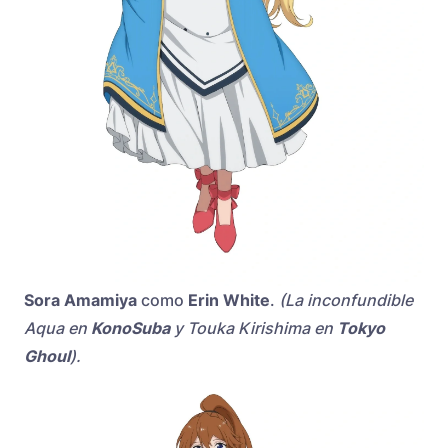
Sora Amamiya
como
Erin White
.
(La inconfundible
Aqua en
KonoSuba
y Touka Kirishima en
Tokyo
Ghoul
).