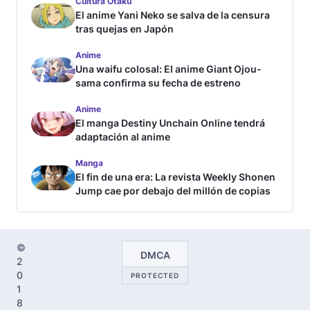
Cultura Otaku
El anime Yani Neko se salva de la censura
tras quejas en Japón
Anime
Una waifu colosal: El anime Giant Ojou-
sama confirma su fecha de estreno
Anime
El manga Destiny Unchain Online tendrá
adaptación al anime
Manga
El fin de una era: La revista Weekly Shonen
Jump cae por debajo del millón de copias
©
DMCA
2
0
PROTECTED
1
8