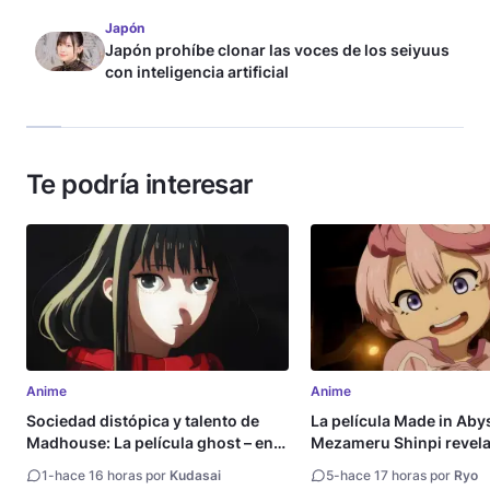
Japón
Japón prohíbe clonar las voces de los seiyuus
con inteligencia artificial
Te podría interesar
Anime
Anime
Sociedad distópica y talento de
La película Made in Aby
Madhouse: La película ghost – end
Mezameru Shinpi revela 
of night revela tráiler
fecha de estreno
1
-
hace 16 horas por
Kudasai
5
-
hace 17 horas por
Ryo