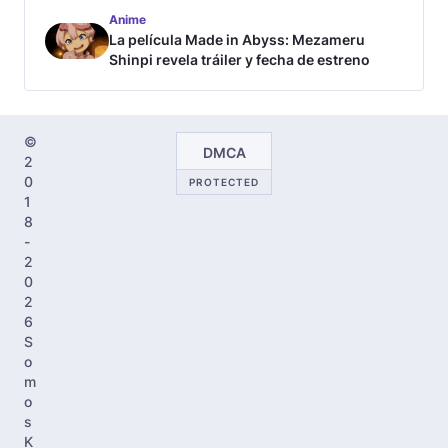
tráiler
Anime
La película Made in Abyss: Mezameru
Shinpi revela tráiler y fecha de estreno
©
DMCA
2
0
PROTECTED
1
8
-
2
0
2
6
S
o
m
o
s
K