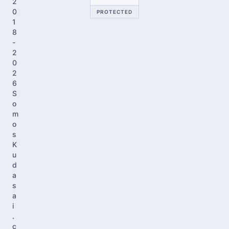
2
0
PROTECTED
1
8
-
2
0
2
6
S
o
m
o
s
K
u
d
a
s
a
i
.
c