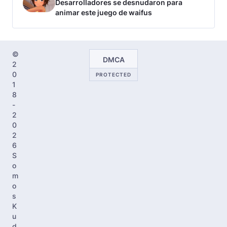
Desarrolladores se desnudaron para
animar este juego de waifus
©
DMCA
2
0
PROTECTED
1
8
-
2
0
2
6
S
o
m
o
s
K
u
d