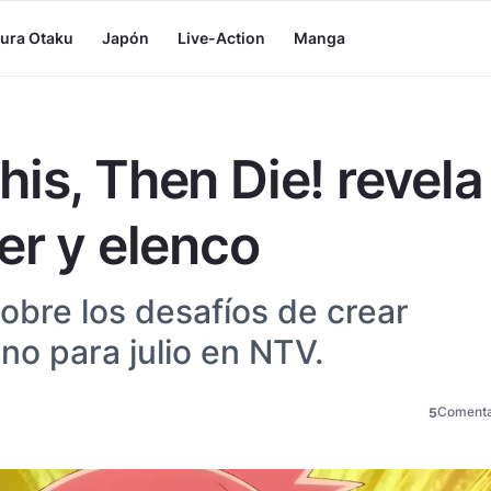
tura Otaku
Japón
Live-Action
Manga
is, Then Die! revela
er y elenco
obre los desafíos de crear
o para julio en NTV.
Comenta
5