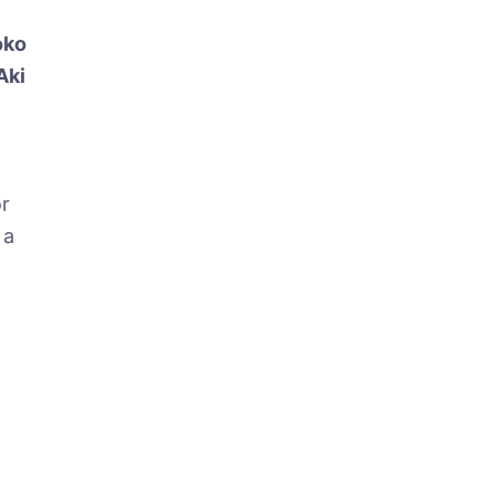
oko
Aki
or
 a