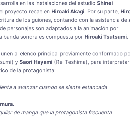
arrolla en las instalaciones del estudio
Shinei
del proyecto recae en
Hiroaki Akagi
. Por su parte,
Hir
ritura de los guiones, contando con la asistencia de
 de personajes son adaptados a la animación por
 la banda sonora es compuesta por
Hiroaki Tsutsumi
.
 unen al elenco principal previamente conformado p
asumi) y
Saori Hayami
(Rei Teshima), para interpretar
tico de la protagonista:
alienta a avanzar cuando se siente estancada
amura
.
lquiler de manga que la protagonista frecuenta