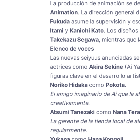
La producción de animación se des
Animation
. La dirección general 
Fukuda
asume la supervisión y esc
Itami
y
Kanichi Kato
. Los diseños
Takekazu Segawa
, mientras que
Elenco de voces
Las nuevas seiyuus anunciadas se
actrices como
Akira Sekine
(Ai Y
figuras clave en el desarrollo artís
Noriko Hidaka
como
Pokota
.
El amigo imaginario de Ai que la 
creativamente.
Atsumi Tanezaki
como
Nana Ter
La gerente de la tienda local de a
regularmente.
Yukana
como
Hana Kongoji
.