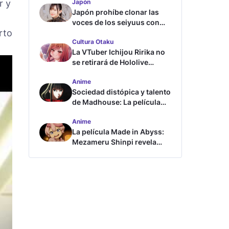
r y
Japón
Japón prohíbe clonar las
voces de los seiyuus con
rto
inteligencia artificial
Cultura Otaku
La VTuber Ichijou Ririka no
se retirará de Hololive
aunque se case
Anime
Sociedad distópica y talento
de Madhouse: La película
ghost – end of night revela
Anime
tráiler
La película Made in Abyss:
Mezameru Shinpi revela
tráiler y fecha de estreno