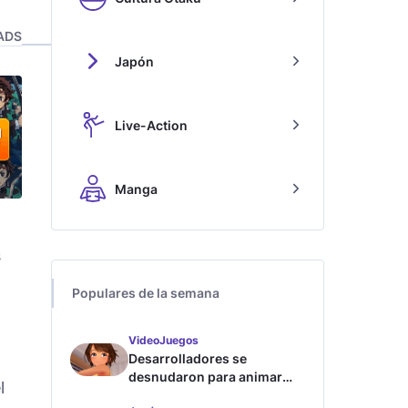
ADS
Japón
Live-Action
Manga
s
Populares de la semana
VideoJuegos
Desarrolladores se
desnudaron para animar
l
este juego de waifus