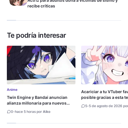
Actriz para adultos dona a víctimas de sismo y
recibe críticas
Te podría interesar
Anime
Acariciar a tu VTuber fa
Twin Engine y Bandai anuncian
posible gracias a esta t
alianza millonaria para nuevos
5
-
5 de agosto de 2026 po
animes
0
-
hace 5 horas por
Aiko