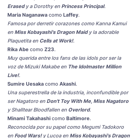
Erased
y a Dorothy en
Princess Principal
.
Maria Naganawa
como
Laffey
.
Famosa por derretir corazones como Kanna Kamui
en
Miss Kobayashi's Dragon Maid
y la adorable
Plaquetita en
Cells at Work!
.
Rika Abe
como
Z23
.
Muy querida entre los fans de las idols por ser la
voz de Mizuki Makabe en
The Idolmaster Million
Live!
.
Sumire Uesaka
como
Akashi
.
Una superestrella de la industria, inconfundible por
ser Nagatoro en
Don't Toy With Me, Miss Nagatoro
y Shalltear Bloodfallen en
Overlord
.
Minami Takahashi
como
Baltimore
.
Reconocida por su papel como Megumi Tadokoro
en
Food Wars!
y Lucoa en
Miss Kobayashi's Dragon