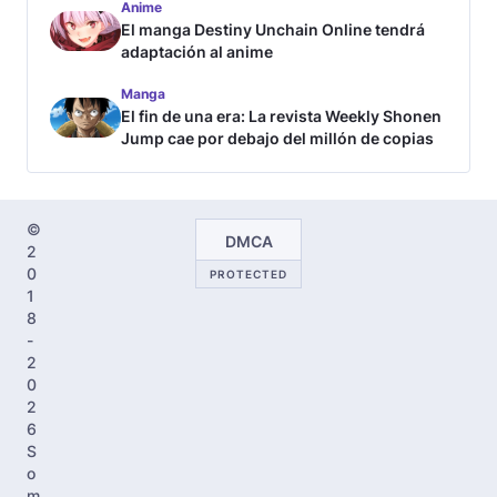
Anime
El manga Destiny Unchain Online tendrá
adaptación al anime
Manga
El fin de una era: La revista Weekly Shonen
Jump cae por debajo del millón de copias
©
DMCA
2
0
PROTECTED
1
8
-
2
0
2
6
S
o
m