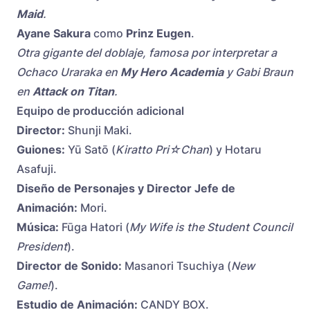
Maid
.
Ayane Sakura
como
Prinz Eugen
.
Otra gigante del doblaje, famosa por interpretar a
Ochaco Uraraka en
My Hero Academia
y Gabi Braun
en
Attack on Titan
.
Equipo de producción adicional
Director:
Shunji Maki.
Guiones:
Yū Satō (
Kiratto Pri☆Chan
) y Hotaru
Asafuji.
Diseño de Personajes y Director Jefe de
Animación:
Mori.
Música:
Fūga Hatori (
My Wife is the Student Council
President
).
Director de Sonido:
Masanori Tsuchiya (
New
Game!
).
Estudio de Animación:
CANDY BOX.