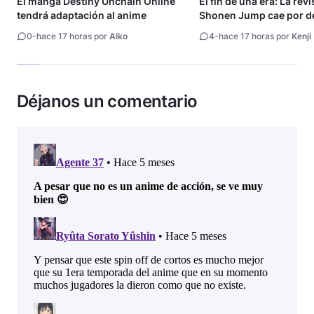
El manga Destiny Unchain Online
El fin de una era: La rev
tendrá adaptación al anime
Shonen Jump cae por de
millón de copias
0
-
hace 17 horas por
Aiko
4
-
hace 17 horas por
Kenji
Déjanos un comentario