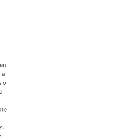
 en
 a
s o
a
nte
su
n