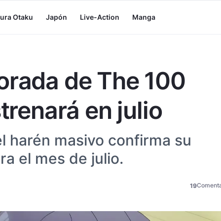
tura Otaku
Japón
Live-Action
Manga
orada de The 100
trenará en julio
l harén masivo confirma su
ra el mes de julio.
Comenta
19