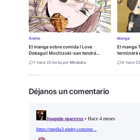
Anime
Manga
El manga sobre comida I Love
El manga T
Dokagui! Mochizuki-san tendrá
terminará 
adaptación al anime
1
-
hace 22 horas por
Mirukaru
6
-
hace 23
Déjanos un comentario