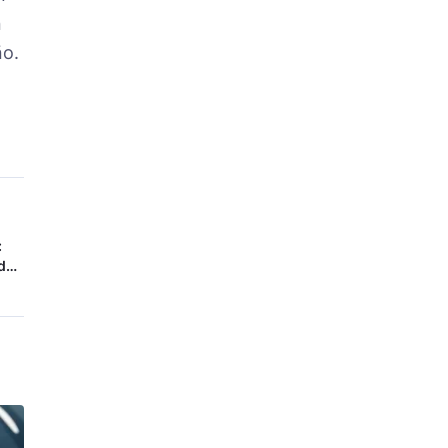
n
ño.
:
 de