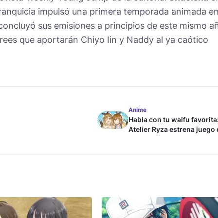
 franquicia impulsó una primera temporada animada e
oncluyó sus emisiones a principios de este mismo a
rees que aportarán Chiyo Iin y Naddy al ya caótico
Anime
Habla con tu waifu favorita
Atelier Ryza estrena juego
chat con IA