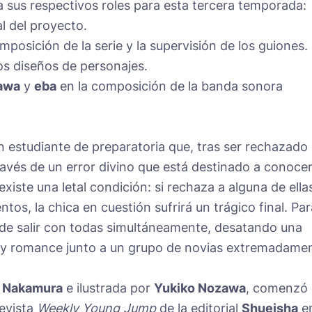
a sus respectivos roles para esta tercera temporada:
l del proyecto.
mposición de la serie y la supervisión de los guiones.
os diseños de personajes.
awa
y
eba
en la composición de la banda sonora
un estudiante de preparatoria que, tras ser rechazado
ravés de un error divino que está destinado a conocer
iste una letal condición: si rechaza a alguna de ella
tos, la chica en cuestión sufrirá un trágico final. Par
cide salir con todas simultáneamente, desatando una
ia y romance junto a un grupo de novias extremadame
o Nakamura
e ilustrada por
Yukiko Nozawa
, comenzó 
revista
Weekly Young Jump
de la editorial
Shueisha
e