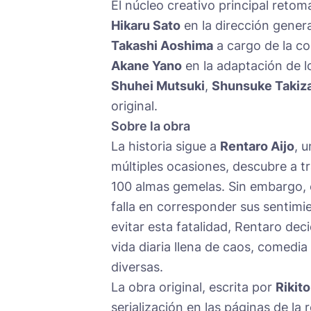
El núcleo creativo principal retom
Hikaru Sato
en la dirección genera
Takashi Aoshima
a cargo de la co
Akane Yano
en la adaptación de l
Shuhei Mutsuki
,
Shunsuke Takiz
original.
Sobre la obra
La historia sigue a
Rentaro Aijo
, 
múltiples ocasiones, descubre a t
100 almas gemelas. Sin embargo, ex
falla en corresponder sus sentimien
evitar esta fatalidad, Rentaro de
vida diaria llena de caos, comed
diversas.
La obra original, escrita por
Rikit
serialización en las páginas de la 