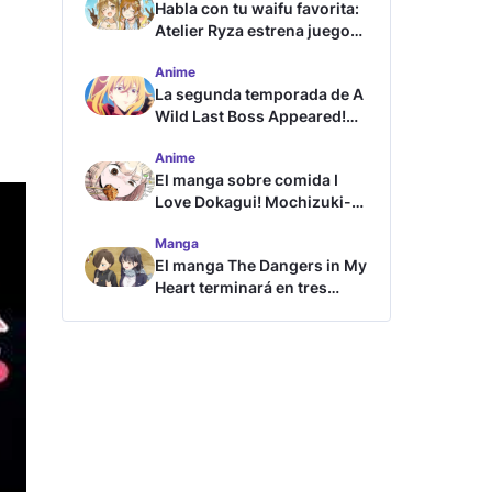
Habla con tu waifu favorita:
Atelier Ryza estrena juego
de chat con IA
Anime
La segunda temporada de A
Wild Last Boss Appeared!
revela tráiler y fecha de
Anime
estreno
El manga sobre comida I
Love Dokagui! Mochizuki-
san tendrá adaptación al
Manga
anime
El manga The Dangers in My
Heart terminará en tres
capítulos