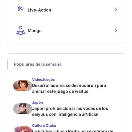
Live-Action
Manga
Populares de la semana
VideoJuegos
Desarrolladores se desnudaron para
animar este juego de waifus
Japón
Japón prohíbe clonar las voces de los
seiyuus con inteligencia artificial
Cultura Otaku
La VTuber Ichijou Ririka no se retirará de