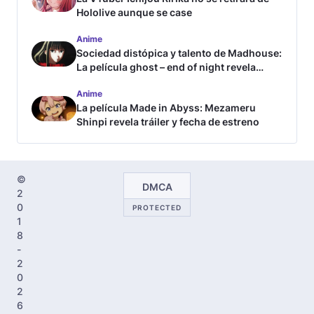
Hololive aunque se case
Anime
Sociedad distópica y talento de Madhouse:
La película ghost – end of night revela
tráiler
Anime
La película Made in Abyss: Mezameru
Shinpi revela tráiler y fecha de estreno
©
DMCA
2
0
PROTECTED
1
8
-
2
0
2
6